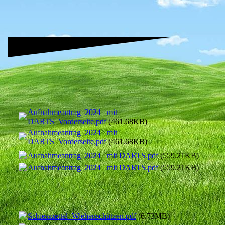
Aufnahmeantrag_2024 _mit
DARTS_Vorderseite.pdf
(461.68KB)
Aufnahmeantrag_2024 _mit
DARTS_Vorderseite.pdf
(461.68KB)
Aufnahmeantrag_2024 _mit DARTS.pdf
(559.21KB)
Aufnahmeantrag_2024 _mit DARTS.pdf
(559.21KB)
Schiesszettel_Wiehenschützen.pdf
(6.73MB)