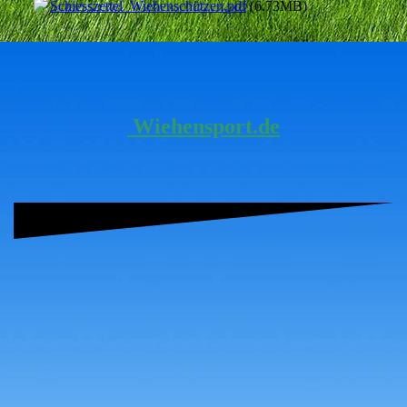
Schiesszettel_Wiehenschützen.pdf
(6.73MB)
Wiehensport.de