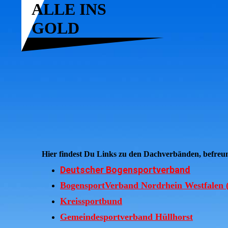
ALLE INS
GOLD
Hier findest Du Links zu den Dachverbänden, befre
Deutscher Bogensportverband
BogensportVerband Nordrhein Westfale
Kreissportbund
Gemeindesportverband Hüllhorst