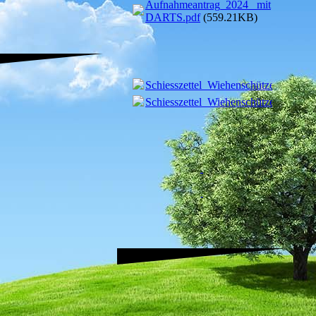
Aufnahmeantrag_2024 _mit
DARTS.pdf
(559.21KB)
Schiesszettel_Wiehenschützen.pdf
(6.
Schiesszettel_Wiehenschützen.pdf
(6.