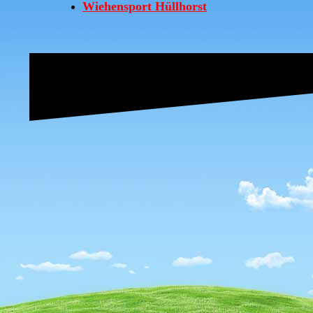
Wiehensport Hüllhorst